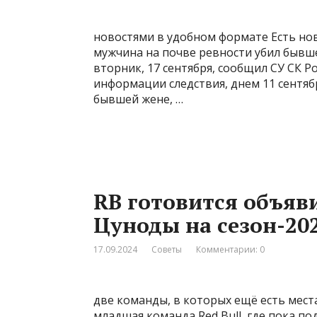
новостями в удобном формате Есть но
мужчина на почве ревности убил бывш
вторник, 17 сентября, сообщил СУ СК Р
информации следствия, днем 11 сентяб
бывшей жене, …
RB готовится объяв
Цуноды на сезон-20
17.09.2024
Советы
Комментарии: 0
две команды, в которых ещё есть места
младшая команда Red Bull, где пока п