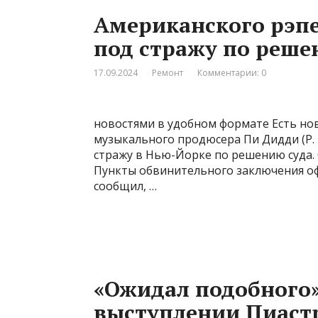
Американского рэп
под стражу по реше
17.09.2024
Ремонт
Комментарии: 0
новостями в удобном формате Есть нов
музыкального продюсера Пи Дидди (P. 
стражу в Нью-Йорке по решению суда. 
Пункты обвинительного заключения оф
сообщил, …
«Ожидал подобного»
выступлении Пиастр