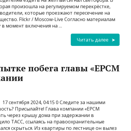
одителям ездить на жёлтый сигнал светофора. В
торая произошла на регулируемом перекрёстке,
 водители, которые проезжают пересечение на
ество. Flickr / Moscow-Live Согласно материалам
у в момент включения на …
Читать далее
пытке побега главы «ЕРСМ
жании
17 сентября 2024, 04:15 0 Следите за нашими
вость? Присылайте! Глава компании «ЕРСМ
ать через крышу дома при задержании в
бщило ТАСС, ссылаясь на правоохранительные
ался скрыться. Из квартиры по лестнице он вылез