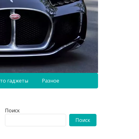
то гаджеты
Разное
Поиск
Поиск