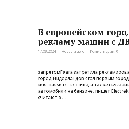
В европейском горо
рекламу машин с Д
17.09.2024
Новости авто
Комментарии: 0
запретомГаага запретила рекламирова
город Нидерландов стал первым город
ископаемого топлива, а также связанных
автомобили на бензине, пишет Electrek.
считают в …