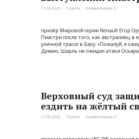
17.09.2024
Советы
Комментарии: 0
призёр Мировой серии Renault Егор О
Пиастри после того, как австралиец в
уличной трассе в Баку. «Пожалуй, я ож
Думаю, Шарль не ожидал атаки Оскара.
Верховный суд защи
ездить на жёлтый с
17.09.2024
Разное
Комментарии: 0