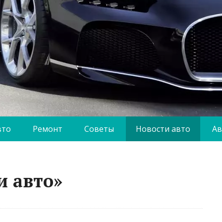
вто
Ремонт
Советы
Новости авто
Ав
и авто»