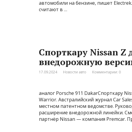
автомобили на бензине, пишет Electrek.
считают в …
Спорткару Nissan Z
внедорожную верси
17.09.2024
Новости авто
Комментарии: 0
аналог Porsche 911 DakarСпорткару N
Warrior. Австралийский журнал Car Sal
местном патентном ведомстве. Руково
расширение внедорожной линейки. Сме
партнёр Nissan — компания Premcar. 