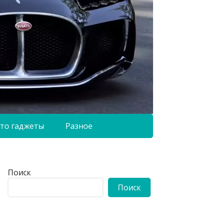
то гаджеты
Разное
Поиск
Поиск