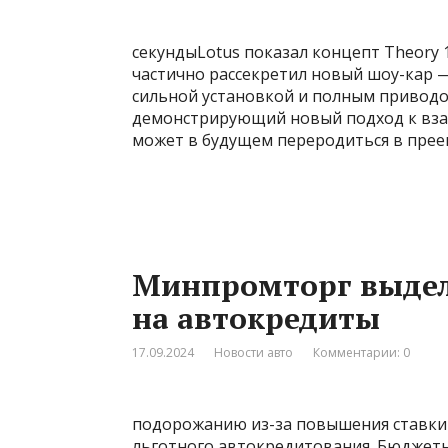
секундыLotus показал концепт Theory 
частично рассекретил новый шоу-кар —
сильной установкой и полным приводом
демонстрирующий новый подход к вза
может в будущем переродиться в преем
Минпромторг выдели
на автокредиты
17.09.2024
Новости авто
Комментарии: 0
подорожанию из-за повышения ставки
льготного автокредитования. Бюджетн