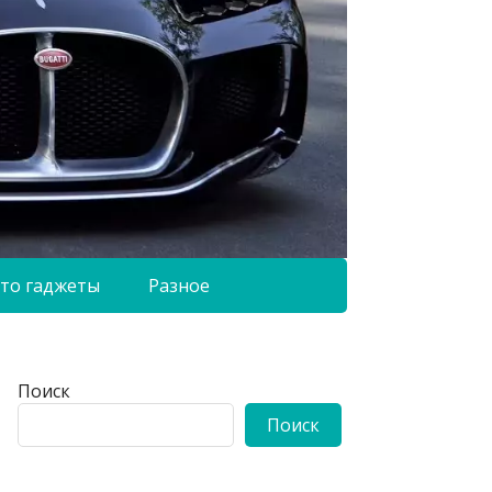
то гаджеты
Разное
Поиск
Поиск