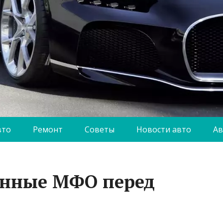
вто
Ремонт
Советы
Новости авто
Ав
анные МФО перед