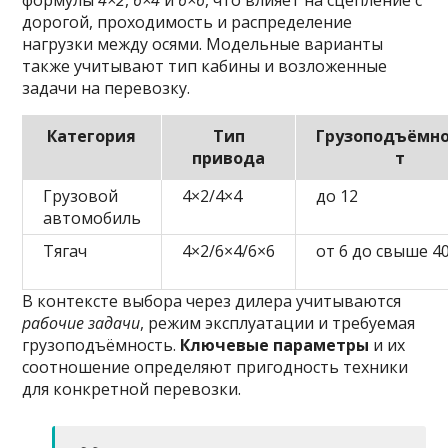
формулы
4×2
,
6×4
и
6×6
, что влияет на сцепление с
дорогой, проходимость и распределение
нагрузки между осями. Модельные варианты
также учитывают тип кабины и возложенные
задачи на перевозку.
Категория
Тип
Грузоподъёмно
привода
т
Грузовой
4×2/4×4
до 12
автомобиль
Тягач
4×2/6×4/6×6
от 6 до свыше 4
В контексте выбора через дилера учитываются
рабочие задачи
, режим эксплуатации и требуемая
грузоподъёмность.
Ключевые параметры
и их
соотношение определяют пригодность техники
для конкретной перевозки.