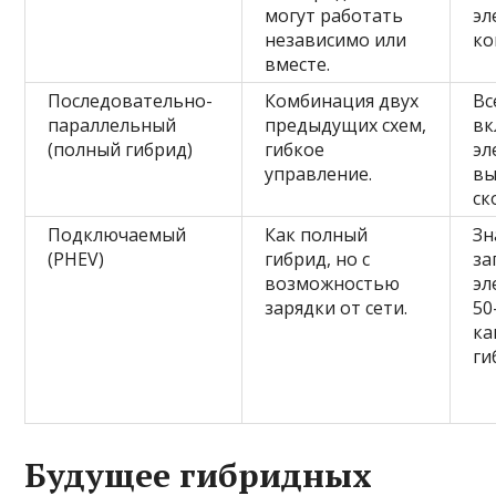
могут работать
эл
независимо или
ко
вместе.
Последовательно-
Комбинация двух
Вс
параллельный
предыдущих схем,
вк
(полный гибрид)
гибкое
эл
управление.
вы
ск
Подключаемый
Как полный
Зн
(PHEV)
гибрид, но с
за
возможностью
эл
зарядки от сети.
50
ка
ги
Будущее гибридных