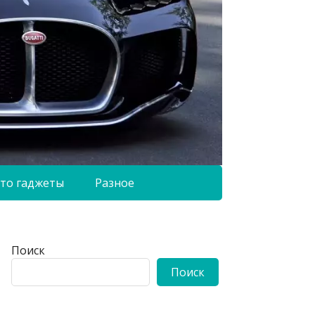
то гаджеты
Разное
Поиск
Поиск