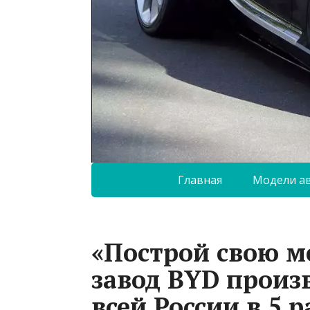
Главная
Модели а
«Построй свою м
завод BYD произ
всей России в 5 р