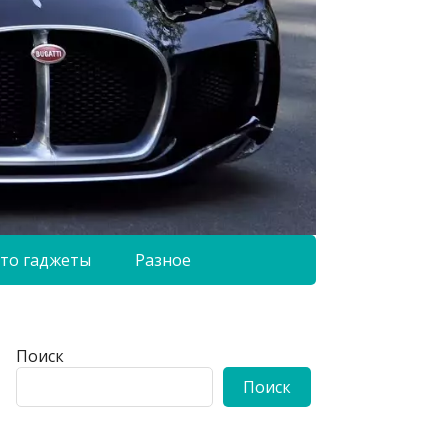
то гаджеты
Разное
Поиск
Поиск