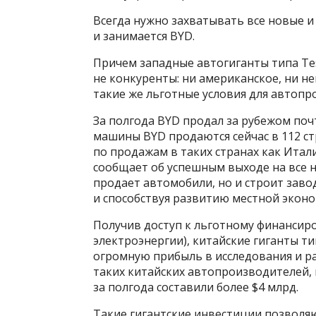
Всегда нужно захватывать все новые 
и занимается BYD.
Причем западные автогиганты типа Tes
не конкуренты: ни американское, ни н
такие же льготные условия для автопр
За полгода BYD продал за рубежом поч
машины BYD продаются сейчас в 112 ст
по продажам в таких странах как Итали
сообщает об успешным выходе на все 
продает автомобили, но и строит заво
и способствуя развитию местной эконо
Получив доступ к льготному финансир
электроэнергии), китайские гиганты т
огромную прибыль в исследования и р
таких китайских автопроизводителей, ка
за полгода составили более $4 млрд.
Такие гигантские инвестиции позволя