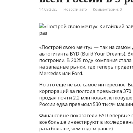
14.09.2025
Новости авто
Комментарии: 0
«Построй свою мечту» — так на самом
автогиганта BYD (Build Your Dreams). 
построили. В 2025 году компания стал
на западные рынки, где теперь приде
Mercedes или Ford.
Но это еще не все самое интересное. 
корпораций за полгода превысила 370 
продал почти 2,2 млн новых легковушек
России едва превысил 530 тысяч машин
Финансовые показатели BYD впервые в
все больше инвестируют в исследовани
раза больше, чем годом ранее).