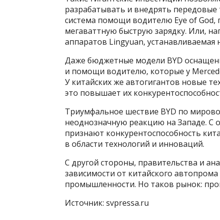
разрабатывать и внедрять передовые т
система помощи водителю Eye of God,
мегаваттную быструю зарядку. Или, на
аппаратов Lingyuan, устанавливаемая 
Даже бюджетные модели BYD оснащен
и помощи водителю, которые у Merced
У китайских же автогигантов новые тех
это повышает их конкурентоспособнос
Триумфальное шествие BYD по мировом
неоднозначную реакцию на Западе. С 
признают конкурентоспособность кита
в области технологий и инноваций.
С другой стороны, правительства и а
зависимости от китайского автопрома
промышленности. Но таков рынок: про
Источник: svpressa.ru