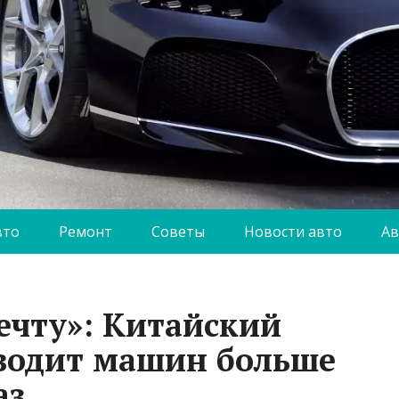
вто
Ремонт
Советы
Новости авто
Ав
ечту»: Китайский
водит машин больше
аз