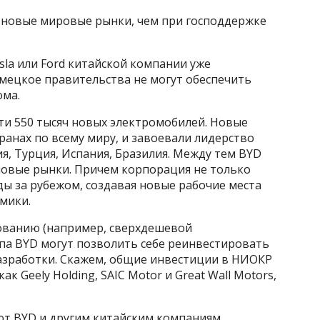
и новые мировые рынки, чем при господдержке
la или Ford китайской компании уже
емецкое правительства не могут обеспечить
ома.
ти 550 тысяч новых электромобилей. Новые
ранах по всему миру, и завоевали лидерство
я, Турция, Испания, Бразилия. Между тем BYD
новые рынки. Причем корпорация не только
ды за рубежом, создавая новые рабочие места
мики.
ованию (например, сверхдешевой
ипа BYD могут позволить себе реинвестировать
азработки. Скажем, общие инвестиции в НИОКР
к Geely Holding, SAIC Motor и Great Wall Motors,
ют BYD и другим китайским компаниям