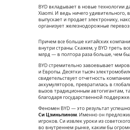
BYD вкладывает в новые технологии да
Xiaomi. И ведь ничего удивительного,
выпускает и продает электронику, нак
организует железнодорожные перевоз
Причем все больше китайских компани
внутри страны. Скажем, у BYD треть вс
млрд — в полтора раза больше, чем был
BYD стремительно завоевывает мировой
и Европы. Десятки тысяч электромобил
свидетельствует отчетность компании
аккумуляторов, превратилась в глобал
вызов традиционным автогигантам, так
благодаря государственной поддержке
Феномен BYD — это результат успешной
Си Цзиньпином
. Именно он предложи
игроков. Си извлек уроки из советског
во внутреннем рынке, каким бы огромн