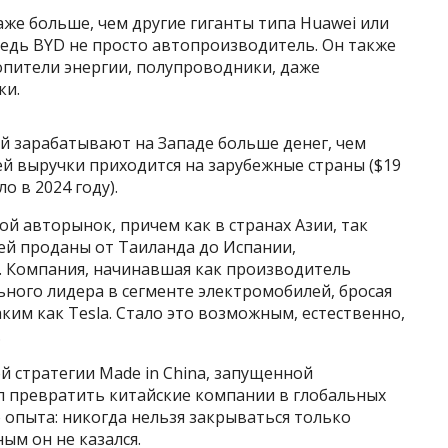
же больше, чем другие гиганты типа Huawei или
 ведь BYD не просто автопроизводитель. Он также
опители энергии, полупроводники, даже
ки.
й зарабатывают на Западе больше денег, чем
ей выручки приходится на зарубежные страны ($19
о в 2024 году).
 авторынок, причем как в странах Азии, так
ей проданы от Таиланда до Испании,
. Компания, начинавшая как производитель
ьного лидера в сегменте электромобилей, бросая
им как Tesla. Стало это возможным, естественно,
.
 стратегии Made in China, запущенной
л превратить китайские компании в глобальных
о опыта: никогда нельзя закрываться только
ым он не казался.