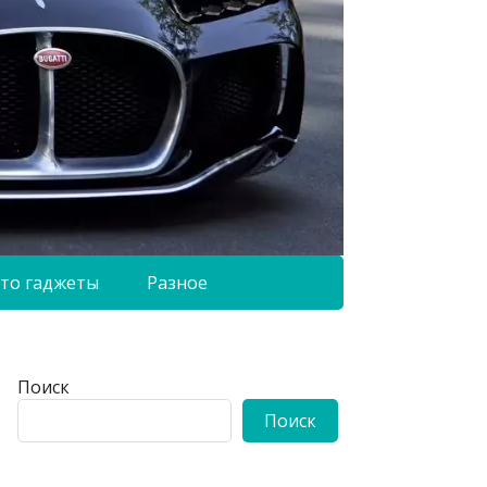
то гаджеты
Разное
Поиск
Поиск