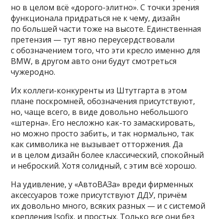
но в целом всё «дорого-элитно». С точки зрения
функционала придраться не к чему, дизайн
по большей части тоже на высоте. Единственная
претензия — тут явно переусердствовали
с обозначением того, что эти кресло именно для
BMW, в другом авто они будут смотреться
чужеродно.
Их коллеги-конкуренты из Штутгарта в этом
плане поскромней, обозначения присутствуют,
но, чаще всего, в виде довольно небольшого
«штерна». Его несложно как-то замаскировать,
но можно просто забить, и так нормально, так
как символика не вызывает отторжения. Да
и в целом дизайн более классический, спокойный
и неброский. Хотя солидный, с этим всё хорошо.
На удивление, у «АвтоВАЗа» вреди фирменных
аксессуаров тоже присутствуют ДДУ, причём
их довольно много, всяких разных — и с системой
крепления Isofix, и простых. Только все они без