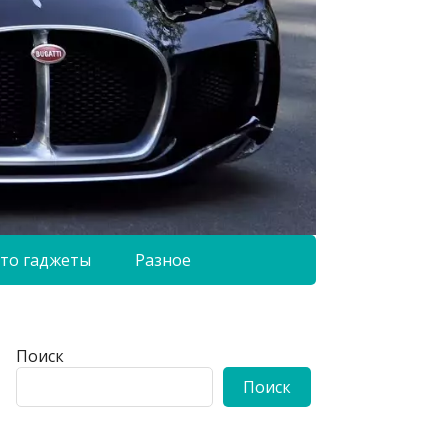
то гаджеты
Разное
Поиск
Поиск