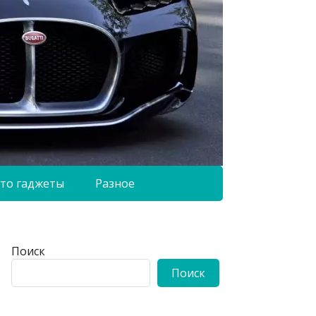
то гаджеты
Разное
Поиск
Поиск