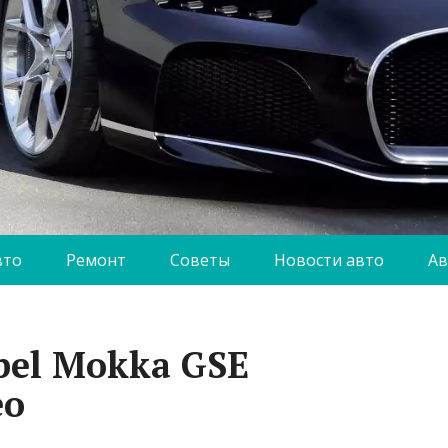
вто
Ремонт
Советы
Новости авто
Ав
el Mokka GSE
ео