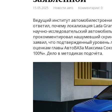
15.05.2025
Новости авто
Комментарии: 0
Ведущий институт автомобилестроени
ответил, почему локализация Lada Gr
научно-исследовательский автомобил
прокомментировал нашумевший скринш
заявил, что подтвержденный уровень ло
оценкам главы АвтоВАЗа Максима Соко
100%». Дело в методиках подсчёта.