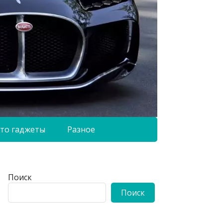
то гаджеты
Разное
Поиск
Поиск