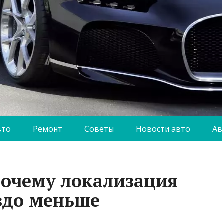
вто
Ремонт
Советы
Новости авто
Ав
почему локализация
аздо меньше