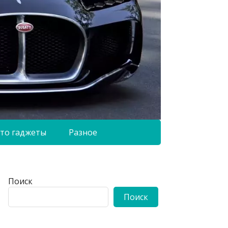
то гаджеты
Разное
Поиск
Поиск