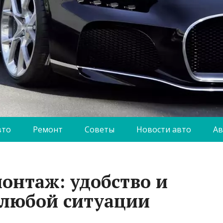
вто
Ремонт
Советы
Новости авто
Ав
нтаж: удобство и
 любой ситуации