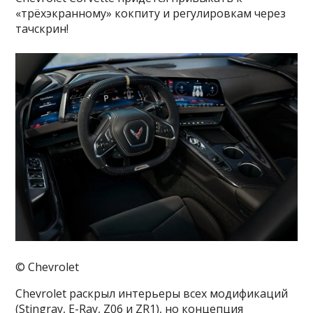
«трёхэкранному» кокпиту и регулировкам через
тачскрин!
© Chevrolet
Chevrolet раскрыл интерьеры всех модификаций
(Stingray, E-Ray, Z06 и ZR1), но концепция