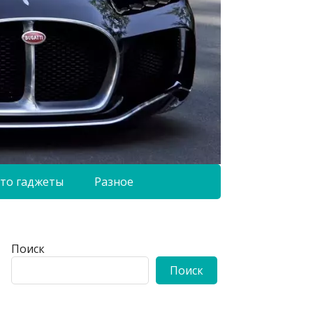
то гаджеты
Разное
Поиск
Поиск