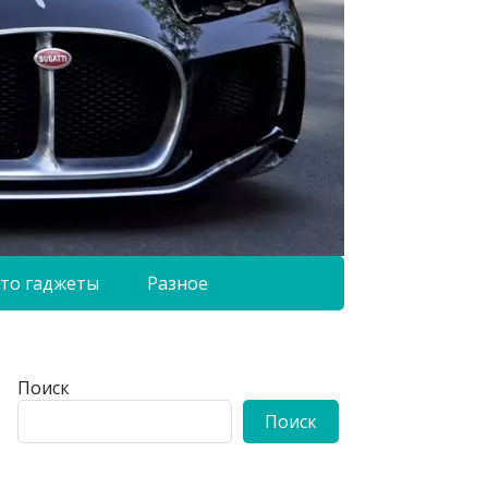
то гаджеты
Разное
Поиск
Поиск