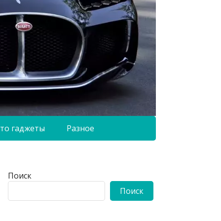
то гаджеты
Разное
Поиск
Поиск