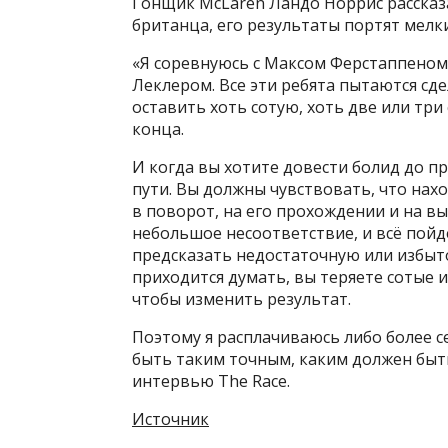
Гонщик McLaren Ландо Норрис рассказ
британца, его результаты портят мелк
«Я соревнуюсь с Максом Ферстаппеном
Леклером. Все эти ребята пытаются сде
оставить хоть сотую, хоть две или три
конца.
И когда вы хотите довести болид до п
пути. Вы должны чувствовать, что нах
в поворот, на его прохождении и на вы
небольшое несоответствие, и всё пойдё
предсказать недостаточную или избыт
приходится думать, вы теряете сотые и
чтобы изменить результат.
Поэтому я расплачиваюсь либо более с
быть таким точным, каким должен быть
интервью The Race.
Источник