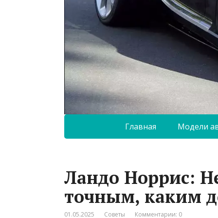
Главная
Модели а
Ландо Норрис: Н
точным, каким 
01.05.2025
Советы
Комментарии: 0