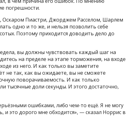
ал, в чём причина его ошибок. По мнению
ие погрешности.
, Оскаром Пиастри, Джорджем Расселом, Шарлем
лать одно и то же, и нельзя позволить себе
 сотых. Поэтому приходится доводить дело до
редела, вы должны чувствовать каждый шаг на
одитесь на пределе на этапе торможения, на входе
ходе из него. И как только вы заметите
т не так, как вы ожидаете, вы не сможете
очную поворачиваемость. И как только
ли тысячные доли секунды. И этого достаточно,
ерьёзными ошибками, либо чем-то ещё. Я не могу
, и это дорого мне обходится», — сказал Норрис в