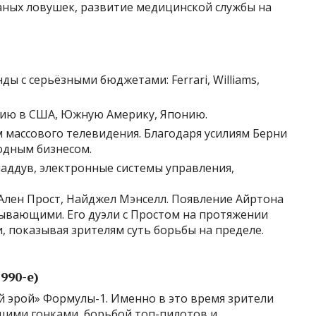
аных ловушек, развитие медицинской службы на
 с серьёзными бюджетами: Ferrari, Williams,
сию в США, Южную Америку, Японию.
м массового телевидения. Благодаря усилиям Берни
одным бизнесом.
аддув, электронные системы управления,
Ален Прост, Найджел Мэнселл. Появление Айртона
тывающими. Его дуэли с Простом на протяжении
, показывая зрителям суть борьбы на пределе.
990-е)
й эрой» Формулы-1. Именно в это время зрители
щими гонками, борьбой топ-пилотов и