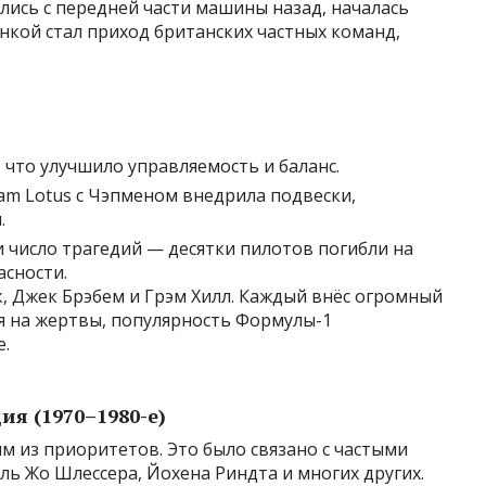
ились с передней части машины назад, началась
нкой стал приход британских частных команд,
что улучшило управляемость и баланс.
m Lotus с Чэпменом внедрила подвески,
.
и число трагедий — десятки пилотов погибли на
асности.
, Джек Брэбем и Грэм Хилл. Каждый внёс огромный
я на жертвы, популярность Формулы-1
е.
я (1970–1980-е)
им из приоритетов. Это было связано с частыми
ь Жо Шлессера, Йохена Риндта и многих других.