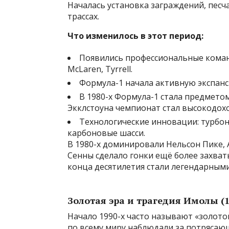
Началась установка заграждений, песч
трассах.
Что изменилось в этот период:
Появились профессиональные команды
McLaren, Tyrrell.
Формула-1 начала активную экспан
В 1980-х Формула-1 стала предмето
Экклстоуна чемпионат стал высокодох
Технологические инновации: турбон
карбоновые шасси.
В 1980-х доминировали Нельсон Пике, 
Сенны сделало гонки ещё более захва
конца десятилетия стали легендарными
Золотая эра и трагедия Имолы (1
Начало 1990-х часто называют «золото
по всему миру наблюдали за потрясаю