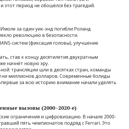
 этот период не обошёлся без трагедий.
 Имоле за один уик-энд погибли Роланд
лекло революцию в безопасности.
ANS-систем (фиксация головы), улучшение
ть, став к концу десятилетия двукратным
зже начнёт новую эру.
ьной: трансляции шли в десятках стран, команды
отни миллионов долларов. Современные болиды
 впервые за всю историю внимание начали уделять
енные вызовы (2000–2020-е)
еские ограничения и цифровизацию. В начале 2000-
авший пять чемпионатов подряд с Ferrari. Это