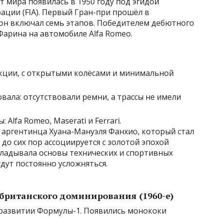
 мира появилась в 1950 году под эгидой
ции (FIA). Первый Гран-при прошёл в
зон включал семь этапов. Победителем дебютного
арина на автомобиле Alfa Romeo.
ции, с открытыми колёсами и минимальной
вала: отсутствовали ремни, а трассы не имели
lfa Romeo, Maserati и Ferrari.
а аргентинца Хуана-Мануэля Фанхио, который стал
до сих пор ассоциируется с золотой эпохой
кладывала основы технических и спортивных
дут постоянно усложняться.
 британского доминирования (1960-е)
развитии Формулы-1. Появились монококи