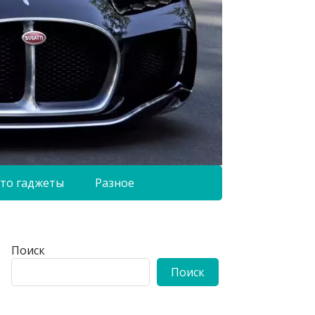
то гаджеты
Разное
Поиск
Поиск