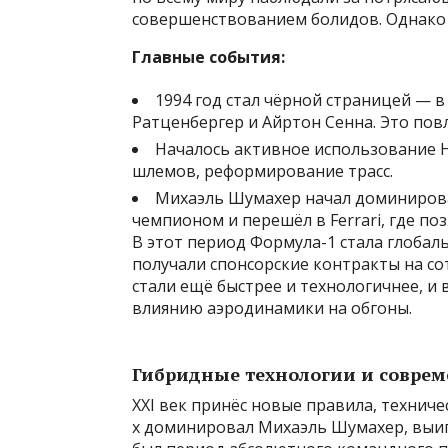
совершенствованием болидов. Однако и
Главные события:
1994 год стал чёрной страницей — в
Ратценбергер и Айртон Сенна. Это пов
Началось активное использование H
шлемов, реформирование трасс.
Михаэль Шумахер начал доминирова
чемпионом и перешёл в Ferrari, где по
В этот период Формула-1 стала глобал
получали спонсорские контракты на с
стали ещё быстрее и технологичнее, и
влиянию аэродинамики на обгоны.
Гибридные технологии и соврем
XXI век принёс новые правила, технич
х доминировал Михаэль Шумахер, выигр