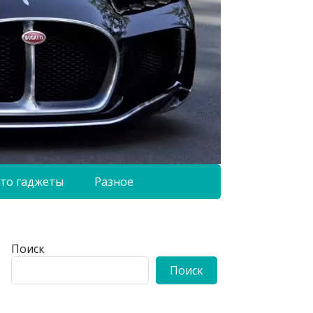
то гаджеты
Разное
Поиск
Поиск