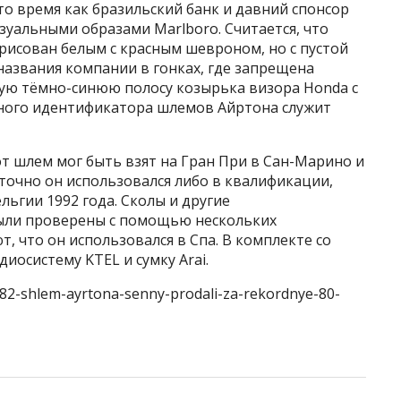
о время как бразильский банк и давний спонсор
изуальными образами Marlboro. Считается, что
рисован белым с красным шевроном, но с пустой
названия компании в гонках, где запрещена
ую тёмно-синюю полосу козырька визора Honda с
льного идентификатора шлемов Айртона служит
от шлем мог быть взят на Гран При в Сан-Марино и
 точно он использовался либо в квалификации,
льгии 1992 года. Сколы и другие
ыли проверены с помощью нескольких
, что он использовался в Спа. В комплекте со
иосистему KTEL и сумку Arai.
582-shlem-ayrtona-senny-prodali-za-rekordnye-80-