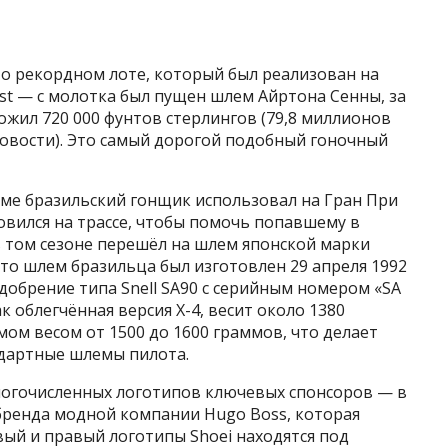
 о рекордном лоте, который был реализован на
 East — с молотка был пущен шлем Айртона Сенны, за
жил 720 000 фунтов стерлингов (79,8 миллионов
новости). Это самый дорогой подобный гоночный
ме бразильский гонщик использовал на Гран При
новился на трассе, чтобы помочь попавшему в
в том сезоне перешёл на шлем японской марки
то шлем бразильца был изготовлен 29 апреля 1992
добрение типа Snell SA90 с серийным номером «SA
к облегчённая версия X-4, весит около 1380
ом весом от 1500 до 1600 граммов, что делает
ндартные шлемы пилота.
огочисленных логотипов ключевых спонсоров — в
бренда модной компании Hugo Boss, которая
вый и правый логотипы Shoei находятся под