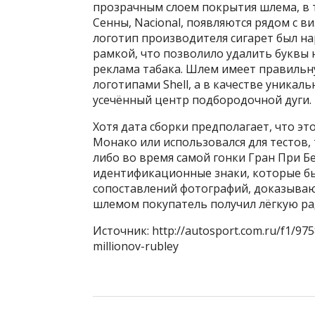
прозрачным слоем покрытия шлема, в т
Сенны, Nacional, появляются рядом с в
логотип производителя сигарет был на
рамкой, что позволило удалить буквы 
реклама табака. Шлем имеет правильн
логотипами Shell, а в качестве уника
усечённый центр подбородочной дуги.
Хотя дата сборки предполагает, что эт
Монако или использовался для тестов,
либо во время самой гонки Гран При Бе
идентификационные знаки, которые б
сопоставлений фотографий, доказывают
шлемом покупатель получил лёгкую рад
Источник: http://autosport.com.ru/f1/97
millionov-rubley