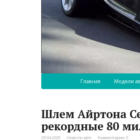
Главная
Модели а
Шлем Айртона С
рекордные 80 ми
29.04.2025
Новости авто
Комментарии: 0