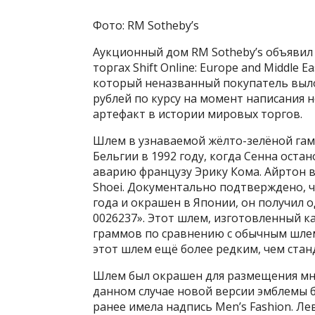
Фото: RM Sotheby’s
Аукционный дом RM Sotheby’s объявил
торгах Shift Online: Europe and Middle
который неназванный покупатель выло
рублей по курсу на момент написания 
артефакт в истории мировых торгов.
Шлем в узнаваемой жёлто-зелёной гам
Бельгии в 1992 году, когда Сенна оста
аварию французу Эрику Кома. Айртон 
Shoei. Документально подтверждено, ч
года и окрашен в Японии, он получил о
0026237». Этот шлем, изготовленный ка
граммов по сравнению с обычным шлем
этот шлем ещё более редким, чем ста
Шлем был окрашен для размещения мн
данном случае новой версии эмблемы 
ранее имела надпись Men’s Fashion. Ле