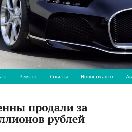
вто
Ремонт
Советы
Новости авто
Ав
енны продали за
ллионов рублей