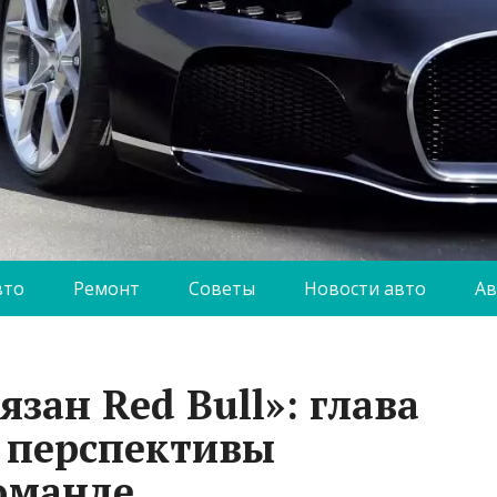
вто
Ремонт
Советы
Новости авто
Ав
зан Red Bull»: глава
л перспективы
оманде