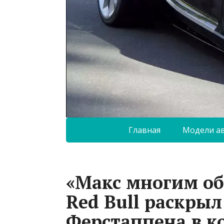
Главная
Модели а
«Макс многим обя
Red Bull раскры
Ферстаппена в к