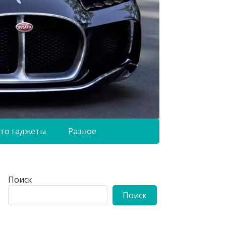
то гаджеты
Разное
Поиск
Поиск