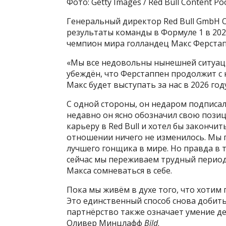
Фото: Getty Images / Red Bull Content Po
Генеральный директор Red Bull GmbH 
результаты команды в Формуле 1 в 202
чемпион мира голландец Макс Ферстап
«Мы все недовольны нынешней ситуаци
убеждён, что Ферстаппен продолжит с н
Макс будет выступать за нас в 2026 году
С одной стороны, он недаром подписал 
недавно он ясно обозначил свою позиц
карьеру в Red Bull и хотел бы закончит
отношении ничего не изменилось. Мы 
лучшего гонщика в мире. Но правда в т
сейчас мы переживаем трудный период,
Макса сомневаться в себе.
Пока мы живём в духе того, что хотим 
Это единственный способ снова добитьс
партнёрство также означает умение де
Оливер Минцлафф
Bild
.