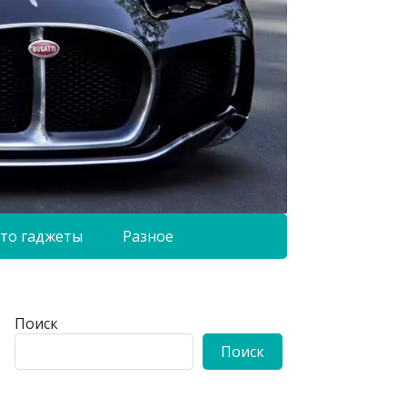
то гаджеты
Разное
Поиск
Поиск