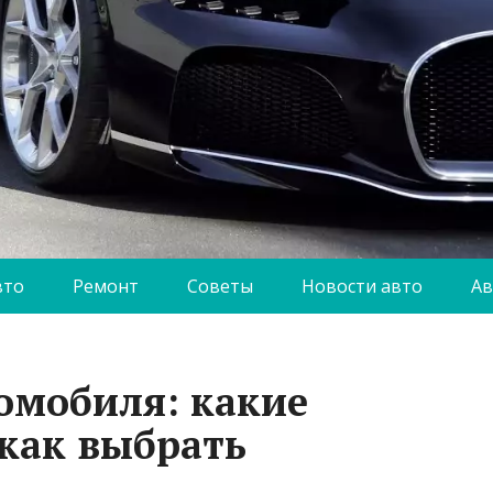
вто
Ремонт
Советы
Новости авто
Ав
томобиля: какие
 как выбрать