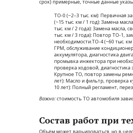
срок) примерные, точные данные указ
ТО-0 (~2–3 тыс. км): Первичная з
(~15 тыс. км / 1 год): Замена ма
тыс. км / 2 года): Замена масла,
тыс. км / 3 года): Повтор ТО-1, 
необходимости.ТО-4 (~60 тыс. км
ГРМ, обслуживание кондиционера.
аккумулятора, диагностика двигат
промывка инжектора при необходи
проверка ходовой, диагностика эл
Крупное ТО, повтор замены ремня
лет): Масло и фильтр, проверка к
10 лет): Полный регламент, перез
Важно:
стоимость ТО автомобиля завис
Состав работ при т
Объём может варьироваться, но в цел