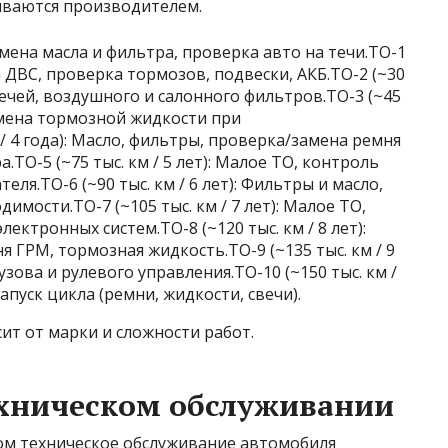
ываются производителем.
амена масла и фильтра, проверка авто на течи.ТО-1
сла ДВС, проверка тормозов, подвески, АКБ.ТО-2 (~30
 свечей, воздушного и салонного фильтров.ТО-3 (~45
замена тормозной жидкости при
 / 4 года): Масло, фильтры, проверка/замена ремня
ТО-5 (~75 тыс. км / 5 лет): Малое ТО, контроль
еля.ТО-6 (~90 тыс. км / 6 лет): Фильтры и масло,
мости.ТО-7 (~105 тыс. км / 7 лет): Малое ТО,
ектронных систем.ТО-8 (~120 тыс. км / 8 лет):
 ГРМ, тормозная жидкость.ТО-9 (~135 тыс. км / 9
узова и рулевого управления.ТО-10 (~150 тыс. км /
апуск цикла (ремни, жидкости, свечи).
ит от марки и сложности работ.
ехническом обслуживании
ом техническое обслуживание автомобиля