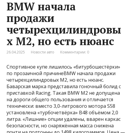
BMW начала
продажи
четырехцилиндровы
х M2, но есть нюанс
26.04.2025
Новости авто
Комментарии: 0
Спортивное купе лишилось «битурбошестёрки»
по прозаичной причинеBMW начала продажи
четырехцилиндровых M2, но есть нюанс.
Баварская марка представила гоночный болид с
приставкой Racing. Такая BMW M2 не допущена
на дороги общего пользования и отличается
технически: вместо 3,0-литрового мотора S58
установлена «турбочетвёрка» B48 объёмом 2,0
литра. «Лишние» опции удалены, вварен каркас
безопасности, но снаряжённая масса снижена
почти на полтонны до 1498 килограммов. Цена —