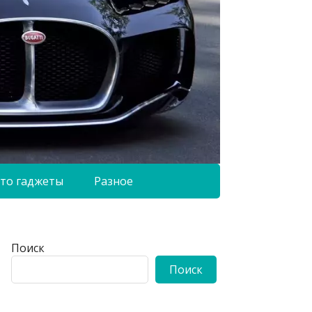
то гаджеты
Разное
Поиск
Поиск