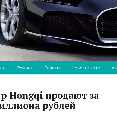
вто
Ремонт
Советы
Новости авто
Ав
р Hongqi продают за
миллиона рублей