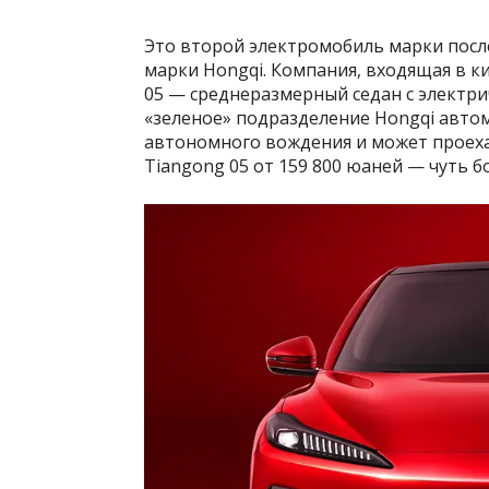
Это второй электромобиль марки посл
марки Hongqi. Компания, входящая в к
05 — среднеразмерный седан с электри
«зеленое» подразделение Hongqi авто
автономного вождения и может проеха
Tiangong 05 от 159 800 юаней — чуть б