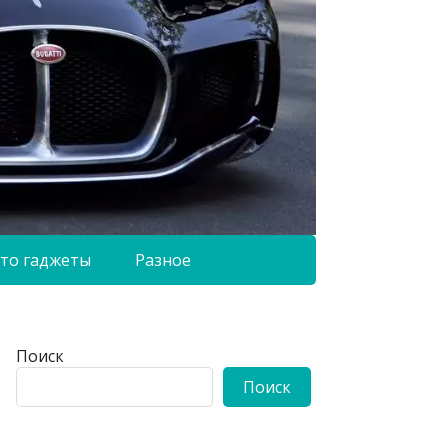
то гаджеты
Разное
Поиск
Поиск