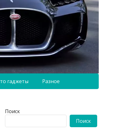
то гаджеты
Разное
Поиск
Поиск