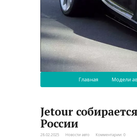
Главная
Модели а
Jetour собираетс
России
28.02.2025
Новости авто
Комментарии: 0