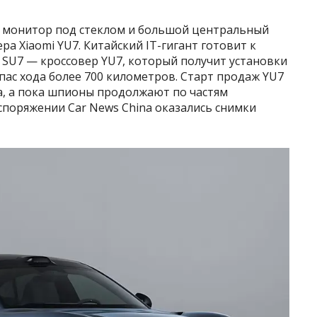
ий монитор под стеклом и большой центральный
а Xiaomi YU7. Китайский IT-гигант готовит к
 SU7 — кроссовер YU7, который получит установки
пас хода более 700 километров. Старт продаж YU7
, а пока шпионы продолжают по частям
аспоряжении Car News China оказались снимки