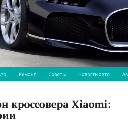
вто
Ремонт
Советы
Новости авто
Ав
н кроссовера Xiaomi:
фии