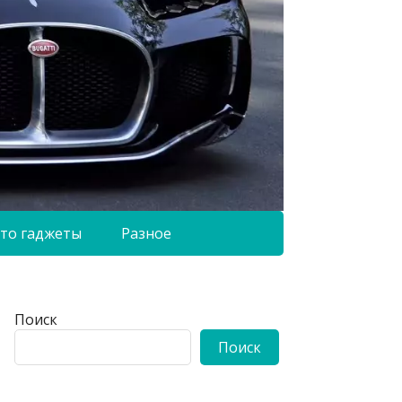
то гаджеты
Разное
Поиск
Поиск