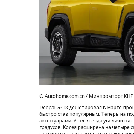
© Autohome.com.cn / Минпромторг КНР
Deepal G318 дебютировал в марте прош
быстро став популярным. Теперь на п
аксессуарами. Угол въезда увеличится с 
градусов. Колея расширена на четыре с
сантиметра длиннее (за счёт накладки н