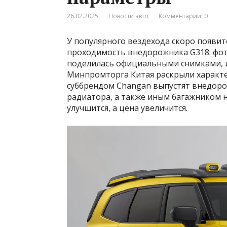
26.02.2025
Новости авто
Комментарии: 0
У популярного вездехода скоро появи
проходимость внедорожника G318: фот
поделилась официальными снимками, 
Минпромторга Китая раскрыли характери
суббрендом Changan выпустят внедоро
радиатора, а также иным багажником 
улучшится, а цена увеличится.