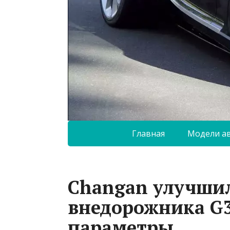
Главная
Модели а
Changan улучши
внедорожника G3
параметры