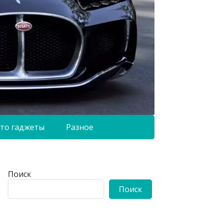
то гаджеты
Разное
Поиск
Поиск