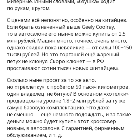
мизерные. Иными словами, «бэушка» ходит
по рукам, кругом.
С ценами всё непонятно, особенно на китайцев.
Если брать означенный выше Geely Coolray,
то в автосалоне его нынче можно купить от 2,5
млн рублей. Машин много, точнее, очень много,
однако скидки пока невеликие — от силы 100−150
тысяч рублей. Но это торгашей ещё жареный
петух не клюнул. Скоро клюнет — в РФ
простаивают сотни тысяч новых «китайцев».
Сколько ныне просят за то же авто,
но «трёхлетку», с пробегом 50 тысяч километров,
один владелец, не битую? В основном «хотелки»
продавцов на уровне 1,8−2 млн рублей за ту же
самую базовую комплектацию. Что даже
не смешно — ещё немного подождать, и за такие
деньги можно будет купить этот кроссовер
новым, в автосалоне. С гарантией, фирменным
обслуживанием, и т. д.