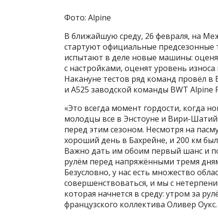
Фото: Alpine
В ближайшую среду, 26 февраля, на М
стартуют официальные предсезонные т
испытают в деле новые машины: оценя
с настройками, оценят уровень износа
Накануне тестов ряд команд провёл в 
и A525 заводской команды BWT Alpine 
«Это всегда момент гордости, когда но
молодцы все в Энстоуне и Вири-Шатийо
перед этим сезоном. Несмотря на пасм
хороший день в Бахрейне, и 200 км б
Важно дать им обоим первый шанс и п
рулём перед напряжёнными тремя днями
Безусловно, у нас есть множество обла
совершенствоваться, и мы с нетерпен
которая начнется в среду: утром за рул
французского коллектива Оливер Оукс.