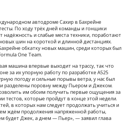
еждународном автодроме Сахир в Бахрейне
есты. По ходу трёх дней команды и гонщики
т надёжность и слабые места техники, поработают
 новых шин на короткой и длинной дистанциях.
Бахрейне обкатку новых машин, среди которых был
Formula One Team.
вая машина впервые выходит на трассу, так что
не за их упорную работу по разработке A525
урную погоду и сильные порывы ветра, у нас был
ыли разделены поровну между Пьером и Джеком.
озволить им обоим получить первые ощущения за
 тестов, которые пройдут в конце этой недели.
стей, в которых нам следует продолжать учиться и
ием ждём продолжения напряженной работы,
ём будет Джек, а днем ​​— Пьер», — заявил глава