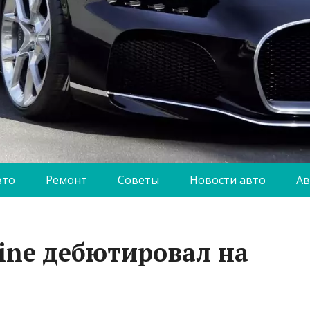
вто
Ремонт
Советы
Новости авто
Ав
ine дебютировал на