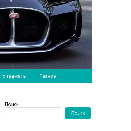
то гаджеты
Разное
Поиск
Поиск