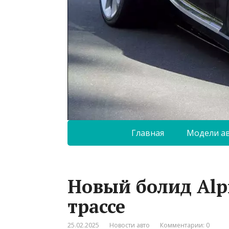
Главная
Модели а
Новый болид Alp
трассе
25.02.2025
Новости авто
Комментарии: 0