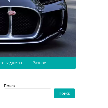
то гаджеты
Разное
Поиск
Поиск