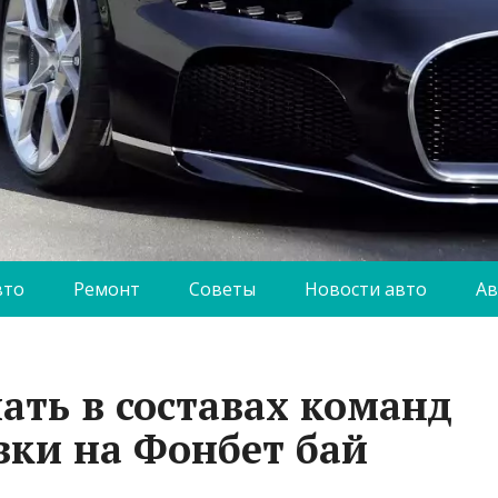
вто
Ремонт
Советы
Новости авто
Ав
ать в составах команд
вки на Фонбет бай