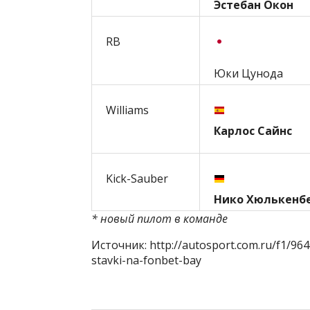
Эстебан Окон
RB
Юки Цунода
Williams
Карлос Сайнс
Kick-Sauber
Нико Хюлькенб
* новый пилот в команде
Источник: http://autosport.com.ru/f1/96
stavki-na-fonbet-bay