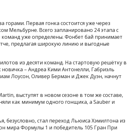
за горами. Первая гонка состоится уже через
ком Мельбурне. Всего запланировано 24 этапа с
ы команд уже определены. Фонбет бай принимает
атче, предлагая широкую линию и выгодные
пилотов из десяти команд. На стартовую решётку в
 новичка – Андреа Кими Антонелли, Габриэль
Лиам Лоусон, Оливер Берман и Джек Дуэн, начнут
artin, выступят в новом сезоне в том же составе,
няли как минимум одного гонщика, а Sauber и
, безусловно, стал переход Льюиса Хэмилтона из
ион мира Формулы 1 и победитель 105 Гран При