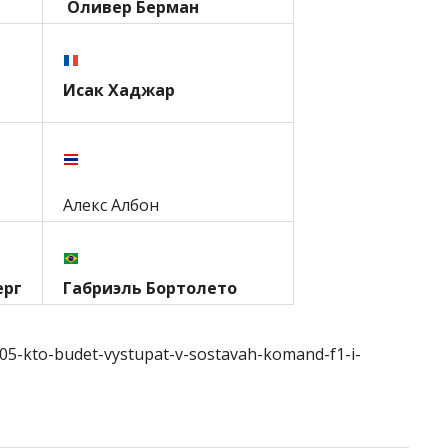
Оливер Берман
Исак Хаджар
Алекс Албон
ерг
Габриэль Бортолето
405-kto-budet-vystupat-v-sostavah-komand-f1-i-