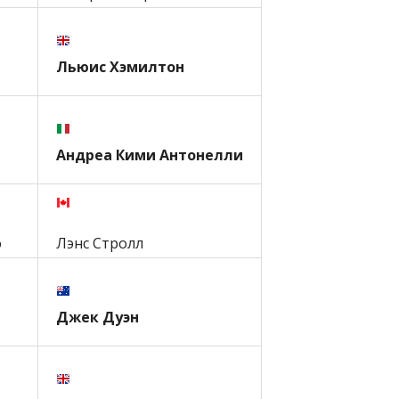
Льюис Хэмилтон
Андреа Кими Антонелли
о
Лэнс Стролл
Джек Дуэн