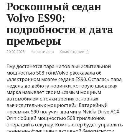
Роскошный седан
Volvo ES90:
подробности и дата
премьеры
20.02.2025
Новости авто
Комментарии: 0
Ему достанется пара чипов вычислительной
мощностью 508 топсVolvo рассказала об
«электронном мозге» седана ES90. Осталась пара
недель до дебюта новинки, которую шведская
марка называет своим «самым мощным
автомобилем с точки зрения основных
вычислительных мощностей». Батарейный
преемник S90 получит два чипа Nvidia Drive AGX
Orin с общей мощностью 508 триллионов
операций в секунду. Компьютер будет управлять
«умными» функциями активной безопасности,