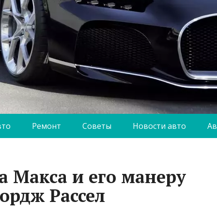
вто
Ремонт
Советы
Новости авто
Ав
а Макса и его манеру
ордж Рассел