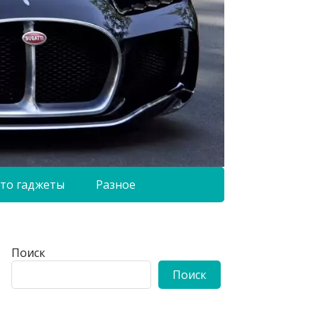
то гаджеты
Разное
Поиск
Поиск