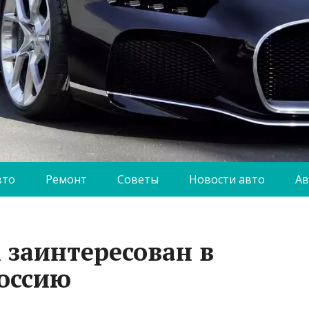
вто
Ремонт
Советы
Новости авто
Ав
 заинтересован в
оссию