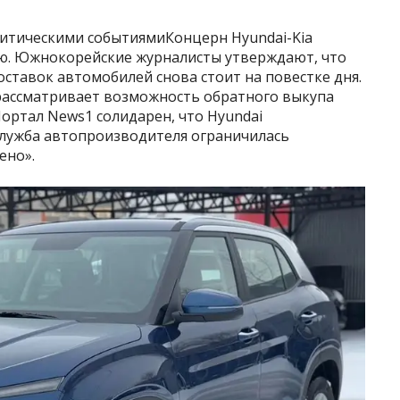
литическими событиямиКонцерн Hyundai-Kia
ю. Южнокорейские журналисты утверждают, что
ставок автомобилей снова стоит на повестке дня.
 рассматривает возможность обратного выкупа
Портал News1 солидарен, что Hyundai
служба автопроизводителя ограничилась
ено».