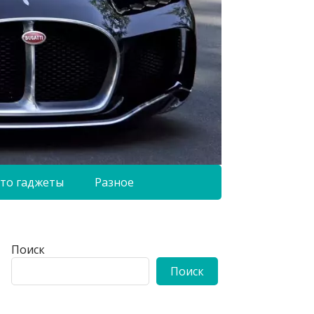
то гаджеты
Разное
Поиск
Поиск