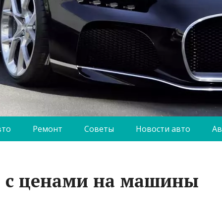
вто
Ремонт
Советы
Новости авто
Ав
я с ценами на машины