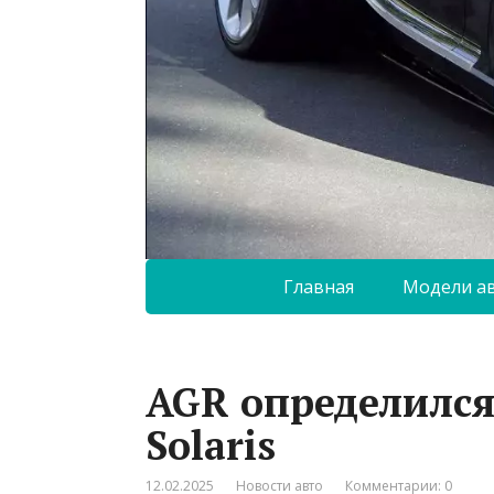
Главная
Модели а
AGR определилс
Solaris
12.02.2025
Новости авто
Комментарии: 0