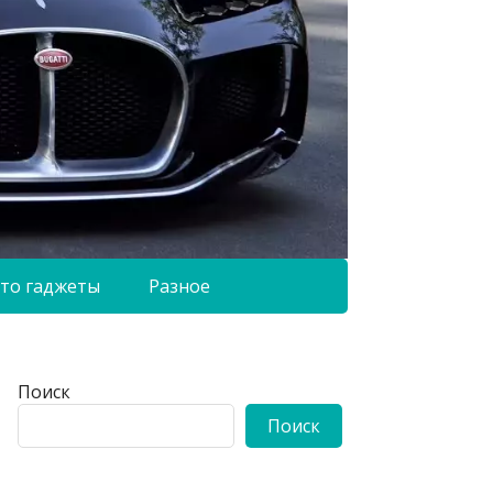
то гаджеты
Разное
Поиск
Поиск