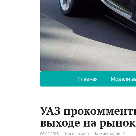
Главная
Модели а
УАЗ прокомменти
выходе на рыно
06.02.2025
Новости авто
Комментарии: 0