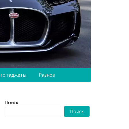
то гаджеты
Разное
Поиск
Поиск