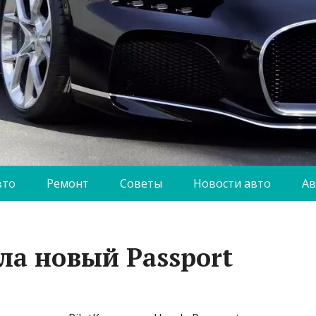
вто
Ремонт
Советы
Новости авто
Ав
ла новый Passport