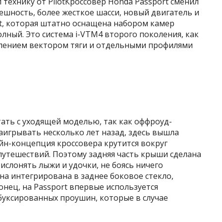
технику от PilotКроссовер Honda Passport сменил
шность, более жесткое шасси, новый двигатель и
t, которая штатно оснащена набором камер
полный. Это система i-VTM4 второго поколения, как
авлением вектором тяги и отдельными профилями
тать с уходящей моделью, так как оффроуд-
заигрывать несколько лет назад, здесь вышла
йн-концепция кроссовера крутится вокруг
путешествий. Поэтому задняя часть крыши сделана
ислонять лыжи и удочки, не боясь ничего
на интегрирована в заднее боковое стекло,
конец, на Passport впервые используется
буксированных проушин, которые в случае