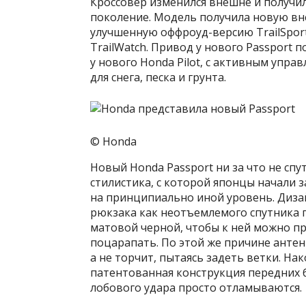
Кроссовер изменился внешне и получил 
поколение. Модель получила новую вне
улучшенную оффроуд-версию TrailSpor
TrailWatch. Привод у нового Passport 
у нового Honda Pilot, с активным упр
для снега, песка и грунта.
© Honda
Новый Honda Passport ни за что не спу
стилистика, с которой японцы начали 
на принципиально иной уровень. Диза
рюкзака как неотъемлемого спутника 
матовой черной, чтобы к ней можно пр
поцарапать. По этой же причине антен
а не торчит, пытаясь задеть ветки. На
патентованная конструкция передних 
лобового удара просто отламываются.