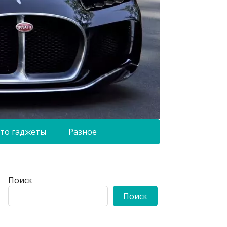
то гаджеты
Разное
Поиск
Поиск