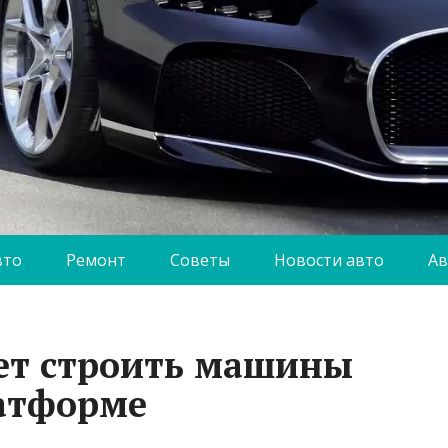
вто
Ремонт
Советы
Новости авто
Ав
ет строить машины
атформе