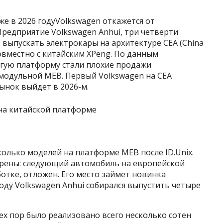
же в 2026 годуVolkswagen откажется от
редприятие Volkswagen Anhui, три четверти
выпускать электрокары на архитектуре CEA (China
й совместно с китайским XPeng. По данным
угую платформу стали плохие продажи
а модульной MEB. Первый Volkswagen на CEA
рынок выйдет в 2026-м.
олько моделей на платформе MEB после ID.Unix.
трены: следующий автомобиль на европейской
отке, отложен. Его место займет новинка
году Volkswagen Anhui собирался выпустить четыре
 тех пор было реализовано всего несколько сотен