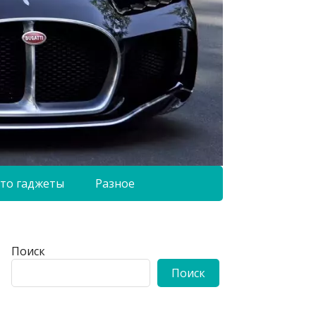
то гаджеты
Разное
Поиск
Поиск