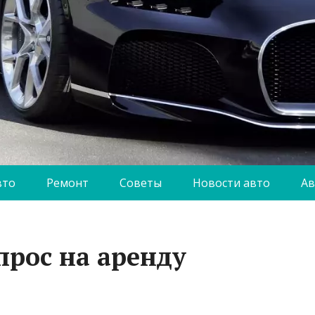
вто
Ремонт
Советы
Новости авто
Ав
прос на аренду