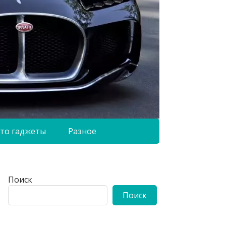
то гаджеты
Разное
Поиск
Поиск