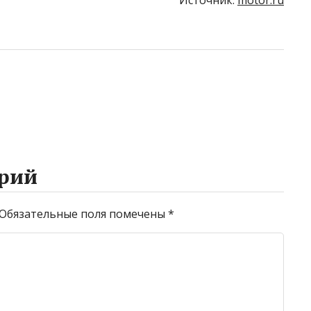
Источник:
motor.ru
рий
Обязательные поля помечены
*