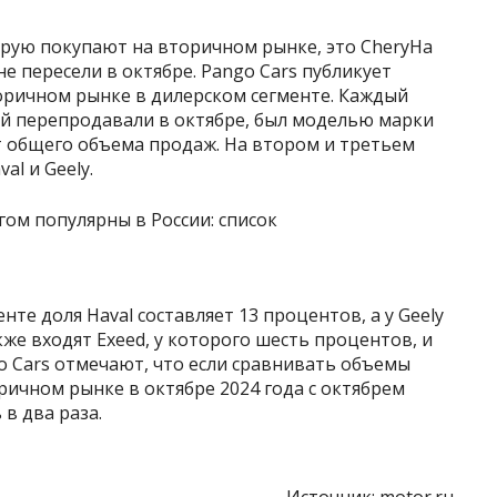
орую покупают на вторичном рынке, это CheryНа
е пересели в октябре. Pango Cars публикует
оричном рынке в дилерском сегменте. Каждый
й перепродавали в октябре, был моделью марки
т общего объема продаж. На втором и третьем
al и Geely.
те доля Haval составляет 13 процентов, а у Geely
же входят Exeed, у которого шесть процентов, и
o Cars отмечают, что если сравнивать объемы
ичном рынке в октябре 2024 года с октябрем
 в два раза.