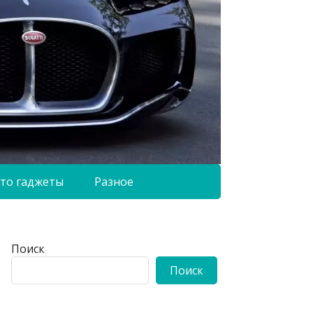
то гаджеты
Разное
Поиск
Поиск