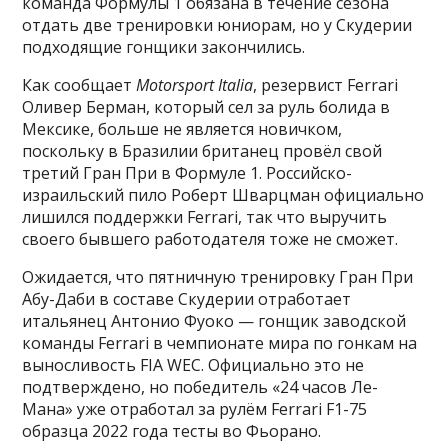
команда Формулы 1 обязана в течение сезона
отдать две тренировки юниорам, но у Скудерии
подходящие гонщики закончились.
Как сообщает
Motorsport Italia
, резервист Ferrari
Оливер Берман, который сел за руль болида в
Мексике, больше не является новичком,
поскольку в Бразилии британец провёл свой
третий Гран При в Формуле 1. Российско-
израильский пило Роберт Шварцман официально
лишился поддержки Ferrari, так что выручить
своего бывшего работодателя тоже не сможет.
Ожидается, что пятничную тренировку Гран При
Абу-Даби в составе Скудерии отработает
итальянец Антонио Фуоко — гонщик заводской
команды Ferrari в чемпионате мира по гонкам на
выносливость FIA WEC. Официально это не
подтверждено, но победитель «24 часов Ле-
Мана» уже отработал за рулём Ferrari F1-75
образца 2022 года тесты во Фьорано.