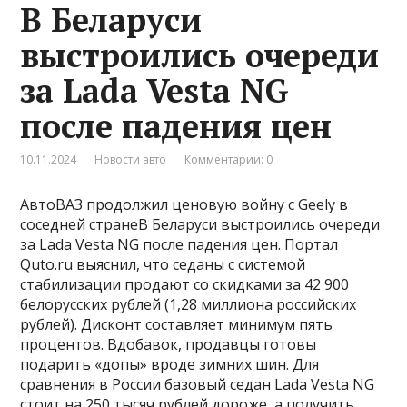
В Беларуси
выстроились очереди
за Lada Vesta NG
после падения цен
10.11.2024
Новости авто
Комментарии: 0
АвтоВАЗ продолжил ценовую войну с Geely в
соседней странеВ Беларуси выстроились очереди
за Lada Vesta NG после падения цен. Портал
Quto.ru выяснил, что седаны с системой
стабилизации продают со скидками за 42 900
белорусских рублей (1,28 миллиона российских
рублей). Дисконт составляет минимум пять
процентов. Вдобавок, продавцы готовы
подарить «допы» вроде зимних шин. Для
сравнения в России базовый седан Lada Vesta NG
стоит на 250 тысяч рублей дороже, а получить