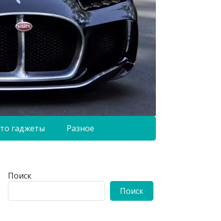
то гаджеты
Разное
Поиск
Поиск