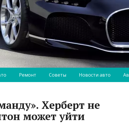
вто
Ремонт
Советы
Новости авто
Ав
манду». Херберт не
лтон может уйти