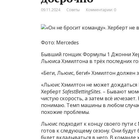
09.11.2024
Советы
Комментарии: 0
Фото: Mercedes
Бывший гонщик Формулы 1 Джонни Хер
Льюиса Хэмилтона в трёх последних гон
«Беги, Льюис, беги!» Хэмилтон должен 
«Льюис Хэмилтон не может дождаться Ро
Херберт
SafestBettingSites
. – Бывают мом
чистую скорость, а затем всё исчезает.
понимаю. Темп машины в любом случае 
похожие проблемы.
Льюис подходит к концу своего пути с 
готов к следующему сезону. Они будут
будет вкладываться в него. В команде 