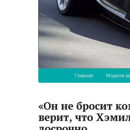
Главная
Модели а
«Он не бросит ко
верит, что Хэми
досрочно