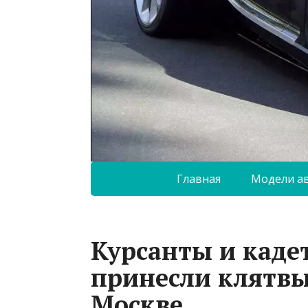
Главная
Модели а
Курсанты и каде
принесли клятвы
Москве