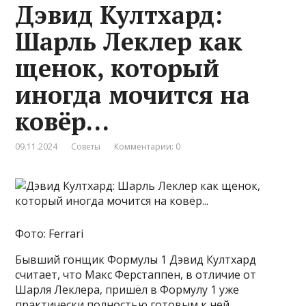
Дэвид Култхард:
Шарль Леклер как
щенок, который
иногда мочится на
ковёр…
09.11.2024
Советы
Комментарии: 0
Фото: Ferrari
Бывший гонщик Формулы 1 Дэвид Култхард
считает, что Макс Ферстаппен, в отличие от
Шарля Леклера, пришёл в Формулу 1 уже
практически полностью готовым к ней.