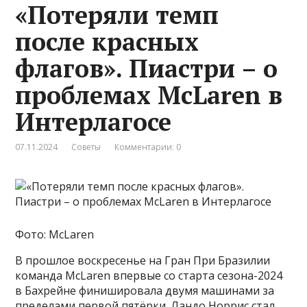
«Потеряли темп
после красных
флагов». Пиастри – о
проблемах McLaren в
Интерлагосе
07.11.2024
Советы
Комментарии: 0
Фото: McLaren
В прошлое воскресенье на Гран При Бразилии
команда McLaren впервые со старта сезона-2024
в Бахрейне финишировала двумя машинами за
пределами первой пятёрки. Ландо Норрис стал