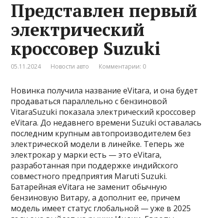
Представлен первый
электрический
кроссовер Suzuki
05.11.2024
Новости авто
Комментарии: 0
Новинка получила название eVitara, и она будет
продаваться параллельно с бензиновой
VitaraSuzuki показала электрический кроссовер
eVitara. До недавнего времени Suzuki оставалась
последним крупным автопроизводителем без
электрической модели в линейке. Теперь же
электрокар у марки есть — это eVitara,
разработанная при поддержке индийского
совместного предприятия Maruti Suzuki.
Батарейная eVitara не заменит обычную
бензиновую Витару, а дополнит ее, причем
модель имеет статус глобальной — уже в 2025