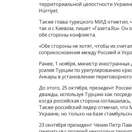
территориальной целостности Украины»
Hürriyet.
Также глава турецкого МИД отметил, ч
так и с Киевом, пишет «Газета.Ru». Он
обе стороны конфликта.
«Обе стороны не хотят, чтобы их счит
соприкосновения между Россией и Укр
Ранее, 1 ноября, министр иностранных 
усилия Турции по урегулированию криз
Анкары в установлении переговорного 
До этого, 25 октября, президент Росси
дважды, используя Турцию как посредн
когда российская сторона соглашалась,
Также российский лидер отмечал, что 
Украине, но только на базе стамбульск
23 сентября президент Чехии Петр Пав
смириться с потерей некоторых террит