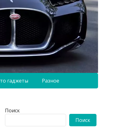
то гаджеты
Разное
Поиск
Поиск