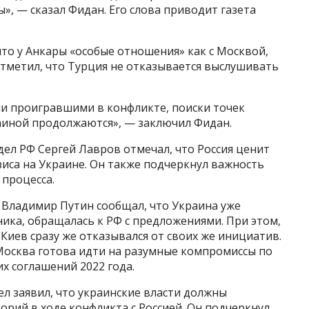
, — сказал Фидан. Его слова приводит газета
то у Анкары «особые отношения» как с Москвой,
 отметил, что Турция не отказывается выслушивать
али проигравшими в конфликте, поиски точек
аиной продолжаются», — заключил Фидан.
дел РФ Сергей Лавров отмечал, что Россия ценит
иса на Украине. Он также подчеркнул важность
процесса.
и Владимир Путин сообщал, что Украина уже
ика, обращалась к РФ с предложениями. При этом,
 Киев сразу же отказывался от своих же инициатив.
Москва готова идти на разумные компромиссы по
их соглашений 2022 года.
ел заявил, что украинские власти должны
орий в ходе конфликта с Россией. Он подчеркнул,