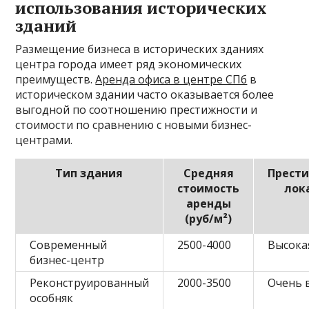
использования исторических
зданий
Размещение бизнеса в исторических зданиях
центра города имеет ряд экономических
преимуществ.
Аренда офиса в центре СПб
в
историческом здании часто оказывается более
выгодной по соотношению престижности и
стоимости по сравнению с новыми бизнес-
центрами.
Тип здания
Средняя
Прест
стоимость
лок
аренды
(руб/м²)
Современный
2500-4000
Высока
бизнес-центр
Реконструированный
2000-3500
Очень 
особняк