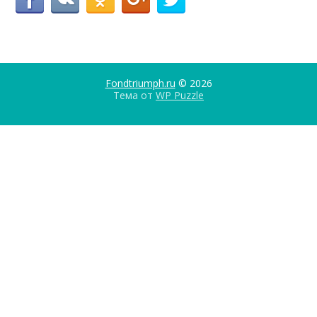
Fondtriumph.ru
© 2026
Тема от
WP Puzzle