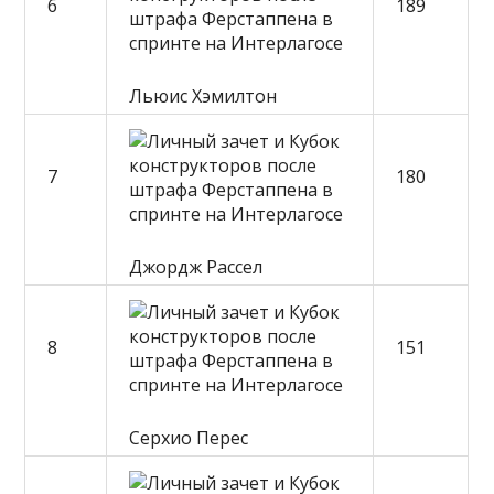
6
189
Льюис Хэмилтон
7
180
Джордж Рассел
8
151
Серхио Перес