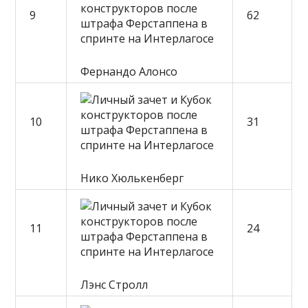
9
62
Фернандо Алонсо
10
31
Нико Хюлькенберг
11
24
Лэнс Стролл