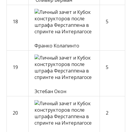
Оливер Берман
18
5
Франко Колапинто
19
5
Эстебан Окон
20
2