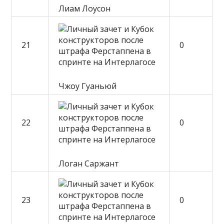
Лиам Лоусон
21
0
Чжоу Гуаньюй
22
0
Логан Саржант
23
0