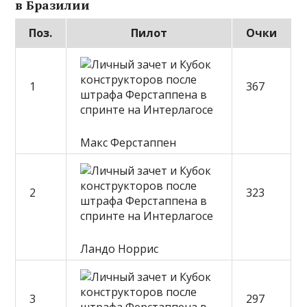
в Бразилии
Поз.
Пилот
Очки
1
367
Макс Ферстаппен
2
323
Ландо Норрис
3
297