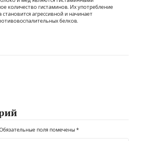
 молоко и мед являются гистаминными
ое количество гистаминов. Их употребление
а становится агрессивной и начинает
ротивовоспалительных белков.
рий
Обязательные поля помечены
*