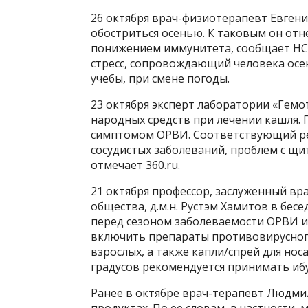
26 октября врач-физиотерапевт Евгени
обостриться осенью. К таковым он отне
понижением иммунитета, сообщает НСН
стресс, сопровождающий человека осен
учебы, при смене погоды.
23 октября эксперт лаборатории «Гемо
народных средств при лечении кашля. П
симптомом ОРВИ. Соответствующий реф
сосудистых заболеваний, проблем с щ
отмечает 360.ru.
21 октября профессор, заслуженный вра
общества, д.м.н. Рустэм Хамитов в бес
перед сезоном заболеваемости ОРВИ и г
включить препараты противовирусног
взрослых, а также капли/спрей для нос
градусов рекомендуется принимать иб
Ранее в октябре врач-терапевт Людмил