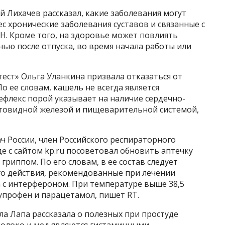
й Лихачев рассказал, какие заболевания могут
с хронические заболевания суставов и связанные с
. Кроме того, на здоровье может повлиять
ью после отпуска, во время начала работы или
тест» Ольга Уланкина призвала отказаться от
о ее словам, кашель не всегда является
лекс порой указывает на наличие сердечно-
итовидной железой и пищеварительной системой,
ч России, член Российского респираторного
еде с сайтом kp.ru посоветовал обновить аптечку
риппом. По его словам, в ее состав следует
о действия, рекомендованные при лечении
а с интерфероном. При температуре выше 38,5
упрофен и парацетамол, пишет RT.
а Лапа рассказала о полезных при простуде