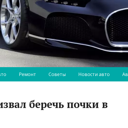
вто
Ремонт
Советы
Новости авто
Ав
извал беречь почки в