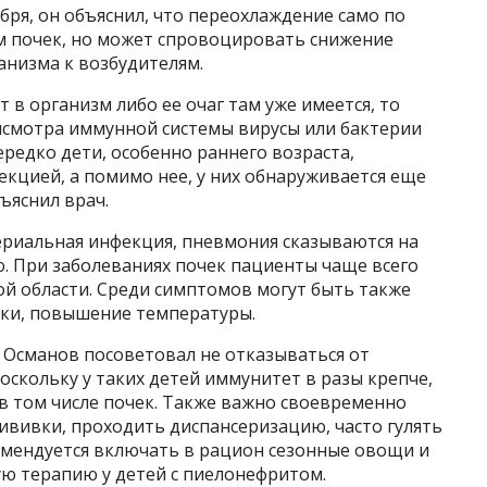
ноября, он объяснил, что переохлаждение само по
ям почек, но может спровоцировать снижение
анизма к возбудителям.
 в организм либо ее очаг там уже имеется, то
смотра иммунной системы вирусы или бактерии
ередко дети, особенно раннего возраста,
екцией, а помимо нее, у них обнаруживается еще
ъяснил врач.
ктериальная инфекция, пневмония сказываются на
. При заболеваниях почек пациенты чаще всего
ой области. Среди симптомов могут быть также
теки, повышение температуры.
, Османов посоветовал не отказываться от
поскольку у таких детей иммунитет в разы крепче,
в том числе почек. Также важно своевременно
ививки, проходить диспансеризацию, часто гулять
омендуется включать в рацион сезонные овощи и
ю терапию у детей с пиелонефритом.