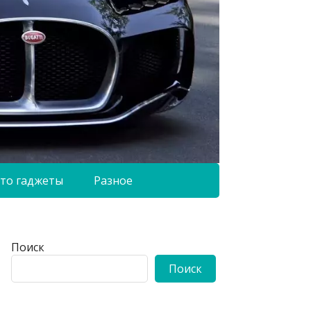
то гаджеты
Разное
Поиск
Поиск