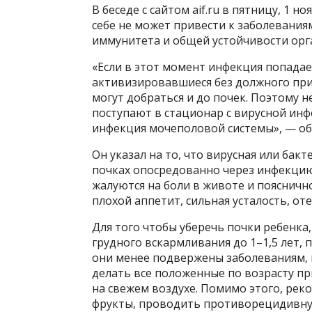
В беседе с сайтом aif.ru в пятницу, 1 
себе не может привести к заболевани
иммунитета и общей устойчивости орг
«Если в этот момент инфекция попадает
активизировавшиеся без должного при
могут добраться и до почек. Поэтому н
поступают в стационар с вирусной инф
инфекция мочеполовой системы», — об
Он указал на то, что вирусная или ба
почках опосредованно через инфекцию
жалуются на боли в животе и поясничн
плохой аппетит, сильная усталость, о
Для того чтобы уберечь почки ребенка
грудного вскармливания до 1–1,5 лет, 
они менее подвержены заболеваниям, 
делать все положенные по возрасту пр
на свежем воздухе. Помимо этого, рек
фрукты, проводить противорецидивну